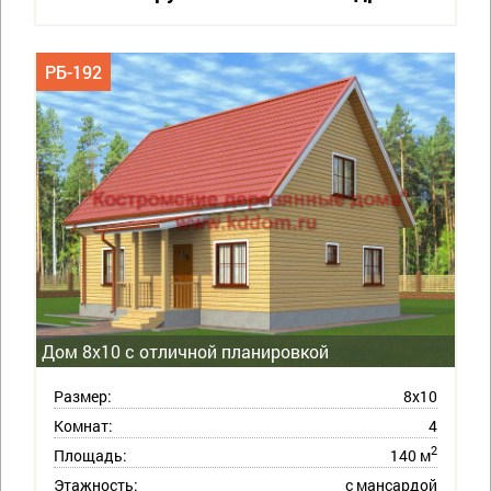
РБ-192
Дом 8х10 с отличной планировкой
Размер:
8х10
Комнат:
4
2
Площадь:
140 м
Этажность:
с мансардой