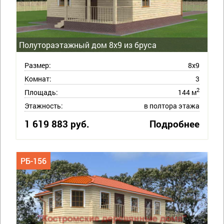
Полутораэтажный дом 8х9 из бруса
Размер:
8х9
Комнат:
3
2
Площадь:
144 м
Этажность:
в полтора этажа
1 619 883 руб.
Подробнее
РБ-156