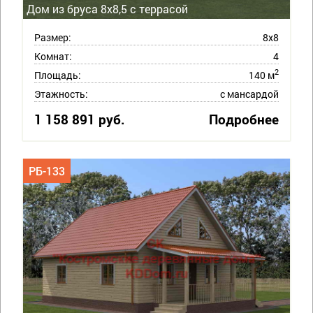
Дом из бруса 8х8,5 с террасой
Размер:
8х8
Комнат:
4
2
Площадь:
140 м
Этажность:
с мансардой
1 158 891 руб.
Подробнее
РБ-133