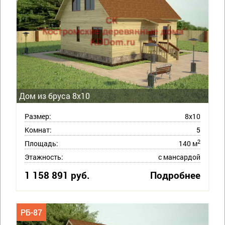
Дом из бруса 8х10
Размер:
8х10
Комнат:
5
2
Площадь:
140 м
Этажность:
с мансардой
1 158 891 руб.
Подробнее
РБ-87