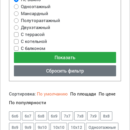
Одноэтажный
Мансардный
Полутораэтажный
Двухэтажный
С террасой
С котельной
С балконом
Сбросить фильтр
Сортировка:
По умолчанию
По площади
По цене
По популярности
6х6
6х7
6х8
6х9
7х7
7х8
7х9
8х8
8х9
9х9
9х10
10х10
10х12
Одноэтажные