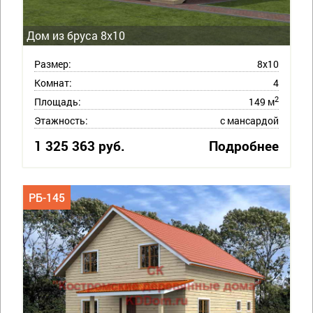
Дом из бруса 8х10
Размер:
8х10
Комнат:
4
2
Площадь:
149 м
Этажность:
с мансардой
1 325 363 руб.
Подробнее
РБ-145