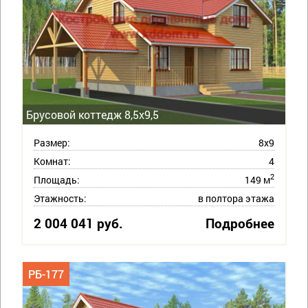
Брусовой коттедж 8,5х9,5
Размер:
8х9
Комнат:
4
2
Площадь:
149 м
Этажность:
в полтора этажа
2 004 041 руб.
Подробнее
РБ-177