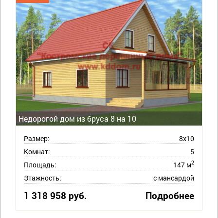
Недорогой дом из бруса 8 на 10
Размер:
8х10
Комнат:
5
2
Площадь:
147 м
Этажность:
с мансардой
1 318 958 руб.
Подробнее