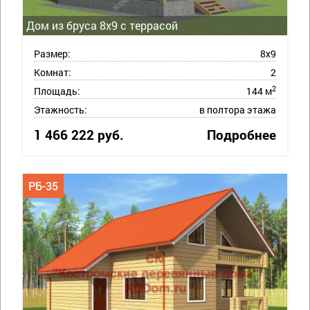
Дом из бруса 8х9 с террасой
Размер:
8х9
Комнат:
2
2
Площадь:
144 м
Этажность:
в полтора этажа
1 466 222 руб.
Подробнее
РБ-35