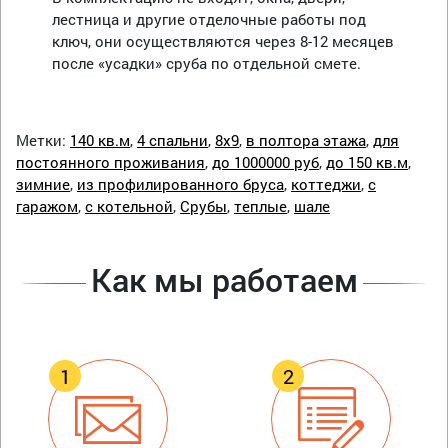
лестница и другие отделочные работы под
ключ, они осуществляются через 8-12 месяцев
после «усадки» сруба по отдельной смете.
Метки:
140 кв.м
,
4 спальни
,
8х9
,
в полтора этажа
,
для
постоянного проживания
,
до 1000000 руб
,
до 150 кв.м
,
зимние
,
из профилированного бруса
,
коттеджи
,
с
гаражом
,
с котельной
,
Срубы
,
теплые
,
шале
Как мы работаем