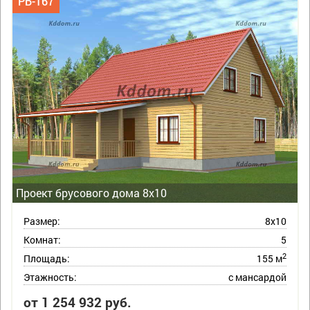
РБ-167
Проект брусового дома 8х10
Размер:
8х10
Комнат:
5
2
Площадь:
155 м
Этажность:
с мансардой
от 1 254 932 руб.