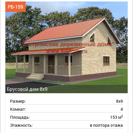
РБ-159
Брусовой дом 8х9
Размер:
8х9
Комнат:
4
2
Площадь:
153 м
Этажность:
в полтора этажа