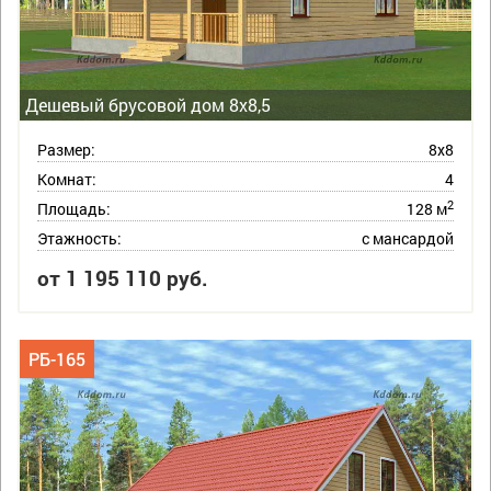
Дешевый брусовой дом 8х8,5
Размер:
8х8
Комнат:
4
2
Площадь:
128 м
Этажность:
с мансардой
от 1 195 110 руб.
РБ-165