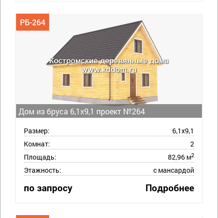
РБ-264
Дом из бруса 6,1х9,1 проект №264
Размер:
6,1х9,1
Комнат:
2
2
Площадь:
82,96 м
Этажность:
с мансардой
по запросу
Подробнее