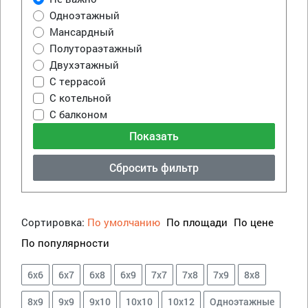
Одноэтажный
Мансардный
Полутораэтажный
Двухэтажный
С террасой
С котельной
С балконом
Сбросить фильтр
Сортировка:
По умолчанию
По площади
По цене
По популярности
6х6
6х7
6х8
6х9
7х7
7х8
7х9
8х8
8х9
9х9
9х10
10х10
10х12
Одноэтажные