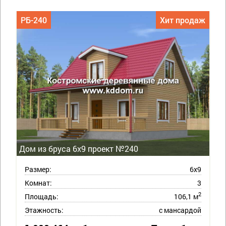
РБ-240
Хит продаж
Дом из бруса 6х9 проект №240
Размер:
6х9
Комнат:
3
2
Площадь:
106,1 м
Этажность:
с мансардой