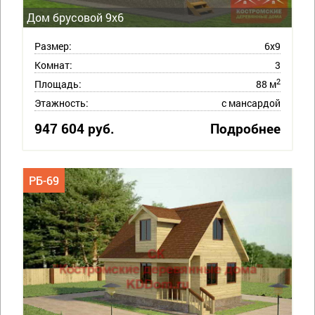
Дом брусовой 9х6
Размер:
6х9
Комнат:
3
2
Площадь:
88 м
Этажность:
с мансардой
947 604 руб.
Подробнее
РБ-69