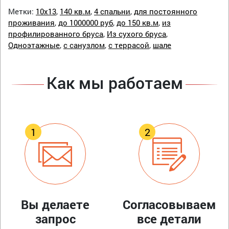
Метки:
10х13
,
140 кв.м
,
4 спальни
,
для постоянного
проживания
,
до 1000000 руб
,
до 150 кв.м
,
из
профилированного бруса
,
Из сухого бруса
,
Одноэтажные
,
с санузлом
,
с террасой
,
шале
Как мы работаем
Вы делаете
Согласовываем
запрос
все детали