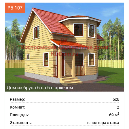
РБ-107
Дом из бруса 6 на 6 с эркером
Размер:
6х6
Комнат:
2
2
Площадь:
69 м
Этажность:
в полтора этажа