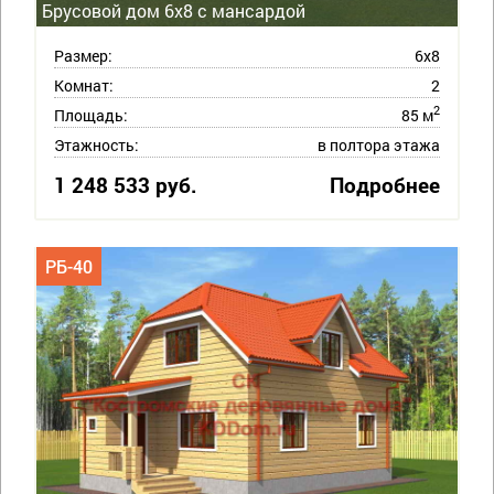
Брусовой дом 6х8 с мансардой
Размер:
6х8
Комнат:
2
2
Площадь:
85 м
Этажность:
в полтора этажа
1 248 533 руб.
Подробнее
РБ-40