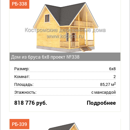
РБ-338
Дом из бруса 6х8 проект №338
Размер:
6х8
Комнат:
2
2
Площадь:
85,27 м
Этажность:
с мансардой
818 776 руб.
Подробнее
РБ-339