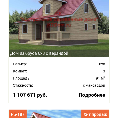
Дом из бруса 6х8 с верандой
Размер:
6х8
Комнат:
3
2
Площадь:
91 м
Этажность:
с мансардой
1 107 671 руб.
Подробнее
РБ-187
Хит продаж