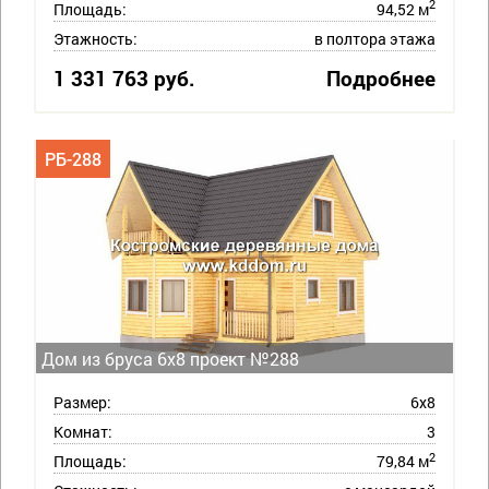
2
Площадь:
94,52 м
Этажность:
в полтора этажа
1 331 763 руб.
Подробнее
РБ-288
Дом из бруса 6х8 проект №288
Размер:
6х8
Комнат:
3
2
Площадь:
79,84 м