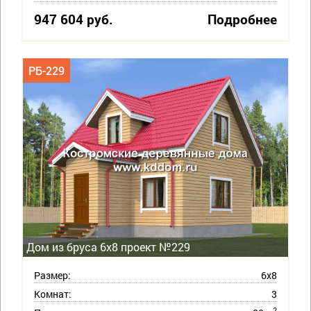
947 604 руб.
Подробнее
РБ-229
Дом из бруса 6х8 проект №229
Размер:
6х8
Комнат:
3
2