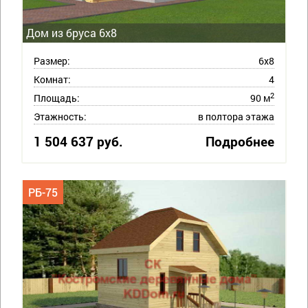
Дом из бруса 6х8
Размер:
6х8
Комнат:
4
2
Площадь:
90 м
Этажность:
в полтора этажа
1 504 637 руб.
Подробнее
РБ-75