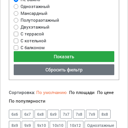
Одноэтажный
Мансардный
Полутораэтажный
Двухэтажный
С террасой
С котельной
С балконом
Сбросить фильтр
Сортировка:
По умолчанию
По площади
По цене
По популярности
6х6
6х7
6х8
6х9
7х7
7х8
7х9
8х8
8х9
9х9
9х10
10х10
10х12
Одноэтажные