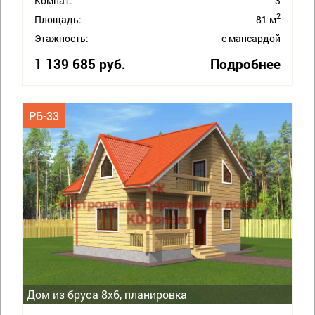
Комнат:
3
2
Площадь:
81 м
Этажность:
с мансардой
1 139 685 руб.
Подробнее
РБ-33
Дом из бруса 8х6, планировка