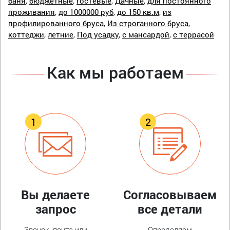
баня
,
бюджетные
,
гостевые
,
Дачные
,
для постоянного
проживания
,
до 1000000 руб
,
до 150 кв.м
,
из
профилированного бруса
,
Из строганного бруса
,
коттеджи
,
летние
,
Под усадку
,
с мансардой
,
с террасой
Как мы работаем
Вы делаете
Согласовываем
запрос
все детали
Звонок, почта или
Определяем