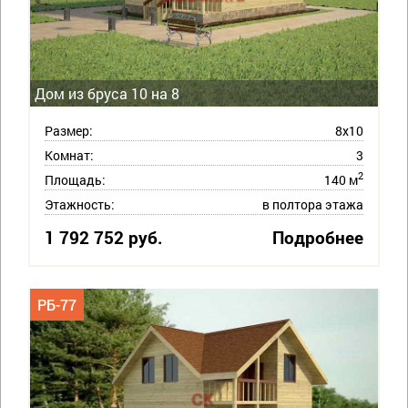
Дом из бруса 10 на 8
Размер:
8х10
Комнат:
3
2
Площадь:
140 м
Этажность:
в полтора этажа
1 792 752 руб.
Подробнее
РБ-77