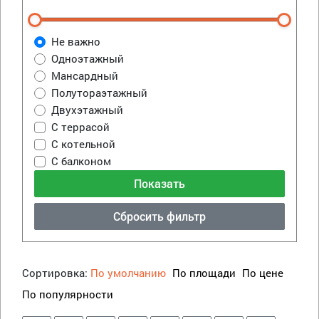
Не важно
Одноэтажный
Мансардный
Полутораэтажный
Двухэтажный
С террасой
С котельной
С балконом
Сбросить фильтр
Сортировка:
По умолчанию
По площади
По цене
По популярности