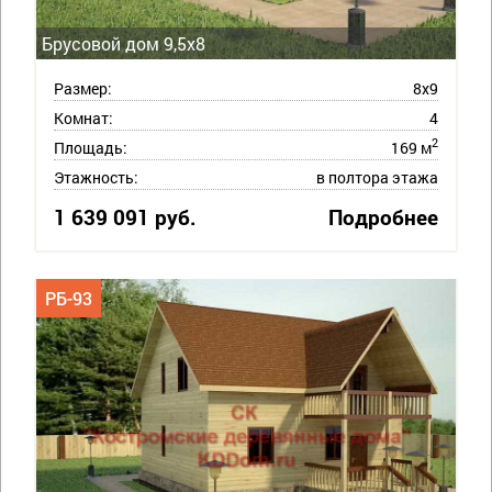
Брусовой дом 9,5х8
Размер:
8х9
Комнат:
4
2
Площадь:
169 м
Этажность:
в полтора этажа
1 639 091 руб.
Подробнее
РБ-93