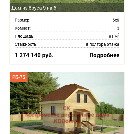
Дом из бруса 9 на 6
Размер:
6х9
Комнат:
3
2
Площадь:
91 м
Этажность:
в полтора этажа
1 274 140 руб.
Подробнее
РБ-75