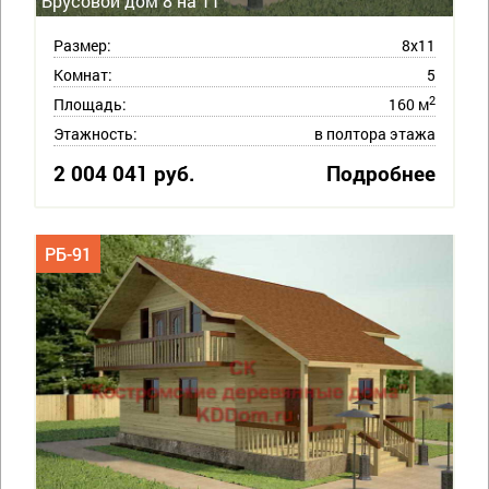
Брусовой дом 8 на 11
Размер:
8х11
Комнат:
5
2
Площадь:
160 м
Этажность:
в полтора этажа
2 004 041 руб.
Подробнее
РБ-91