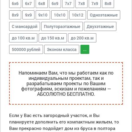
6х6
6х7
6х8
6х9
7х7
7х8
7х9
8х8
8х9
9х9
9х10
10х10
10х12
Одноэтажные
С мансардой
Полутораэтажные
Двухэтажные
до 100 кв.м
до 150 кв.м
до 200 кв.м
500000 рублей
Эконом класса
...
Напоминаем Вам, что мы работаем как по
индивидуальным проектам, так и
разрабатываем проекты по Вашим
фотографиям, эскизам и пожеланиям —
АБСОЛЮТНО БЕСПЛАТНО.
Если у Вас есть загородный участок, и Вы
планируете дополнить его компактным жильем, то
Вам прекрасно подойдет дом из бруса в полтора