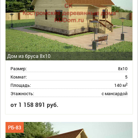
Дом из бруса 8х10
Размер:
8х10
Комнат:
5
2
Площадь:
140 м
Этажность:
с мансардой
от 1 158 891 руб.
РБ-83