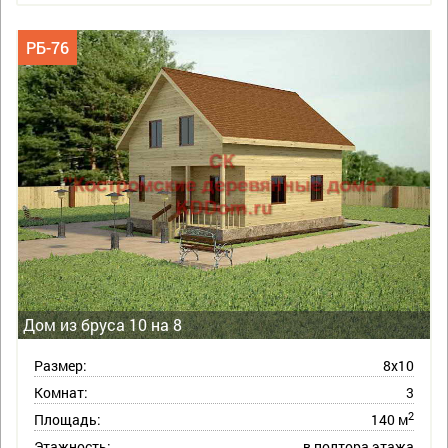
РБ-76
Дом из бруса 10 на 8
Размер:
8х10
Комнат:
3
2
Площадь:
140 м
Этажность:
в полтора этажа