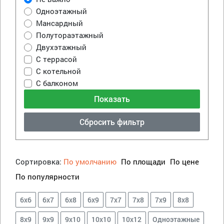
Одноэтажный
Мансардный
Полутораэтажный
Двухэтажный
С террасой
С котельной
С балконом
Сбросить фильтр
Сортировка:
По умолчанию
По площади
По цене
По популярности
6х6
6х7
6х8
6х9
7х7
7х8
7х9
8х8
8х9
9х9
9х10
10х10
10х12
Одноэтажные