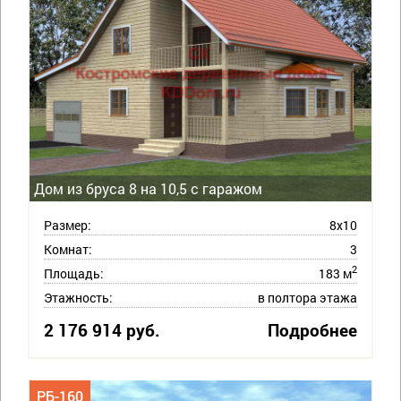
Дом из бруса 8 на 10,5 с гаражом
Размер:
8х10
Комнат:
3
2
Площадь:
183 м
Этажность:
в полтора этажа
2 176 914 руб.
Подробнее
РБ-160