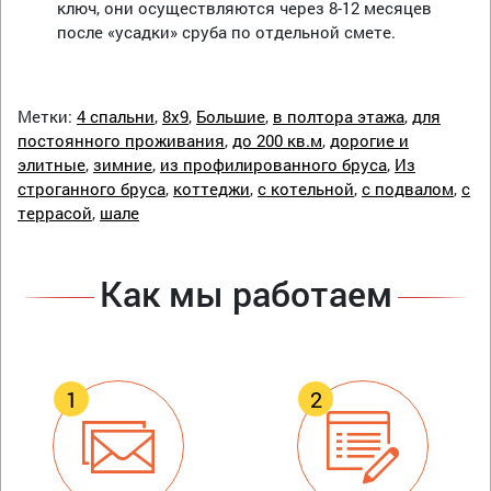
ключ, они осуществляются через 8-12 месяцев
после «усадки» сруба по отдельной смете.
Метки:
4 спальни
,
8х9
,
Большие
,
в полтора этажа
,
для
постоянного проживания
,
до 200 кв.м
,
дорогие и
элитные
,
зимние
,
из профилированного бруса
,
Из
строганного бруса
,
коттеджи
,
с котельной
,
с подвалом
,
с
террасой
,
шале
Как мы работаем