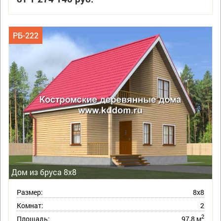
РБ-222
Дом из бруса 8х8
Размер:
8х8
Комнат:
2
2
Площадь:
97,8 м