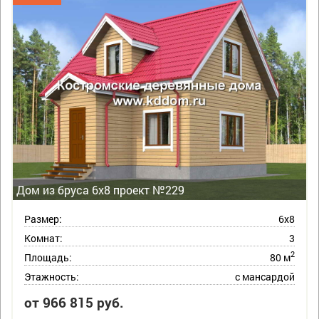
Дом из бруса 6х8 проект №229
Размер:
6х8
Комнат:
3
2
Площадь:
80 м
Этажность:
с мансардой
от 966 815 руб.