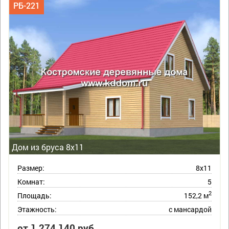
РБ-221
Дом из бруса 8х11
Размер:
8х11
Комнат:
5
2
Площадь:
152,2 м
Этажность:
с мансардой
от 1 274 140 руб.