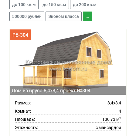
до 100 кв.м
до 150 кв.м
до 200 кв.м
500000 рублей
Эконом класса
...
РБ-304
Дом из бруса 8,4х8,4 проект №304
Размер:
8,4х8,4
Комнат:
4
2
Площадь:
130,73 м
Этажность:
с мансардой