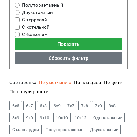
Полутораэтажный
Двухэтажный
С террасой
С котельной
С балконом
Сбросить фильтр
Сортировка:
По умолчанию
По площади
По цене
По популярности
6х6
6х7
6х8
6х9
7х7
7х8
7х9
8х8
8х9
9х9
9х10
10х10
10х12
Одноэтажные
С мансардой
Полутораэтажные
Двухэтажные