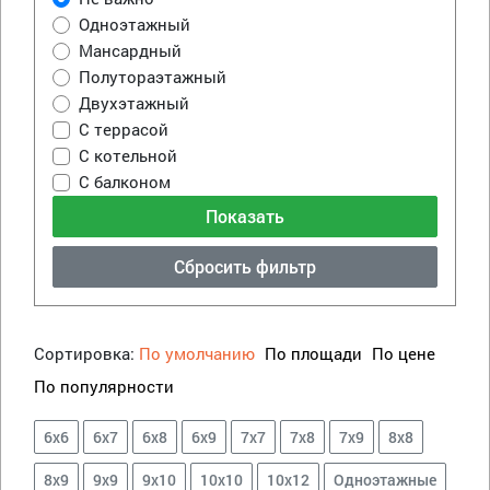
Одноэтажный
Мансардный
Полутораэтажный
Двухэтажный
С террасой
С котельной
С балконом
Сбросить фильтр
Сортировка:
По умолчанию
По площади
По цене
По популярности
6х6
6х7
6х8
6х9
7х7
7х8
7х9
8х8
8х9
9х9
9х10
10х10
10х12
Одноэтажные