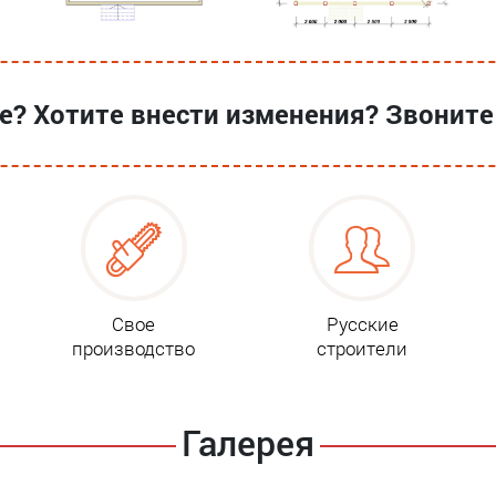
? Хотите внести изменения? Звоните
Свое
Русские
производство
строители
Галерея