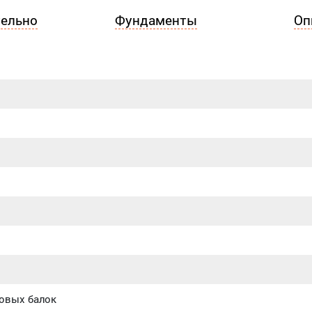
ельно
Фундаменты
Оп
ловых балок