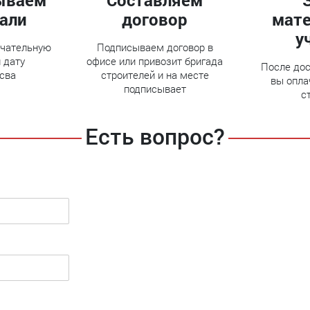
ываем
Составляем
тали
договор
мате
у
нчательную
Подписываем договор в
 дату
офисе или привозит бригада
После дос
сва
строителей и на месте
вы опла
подписывает
с
Есть вопрос?