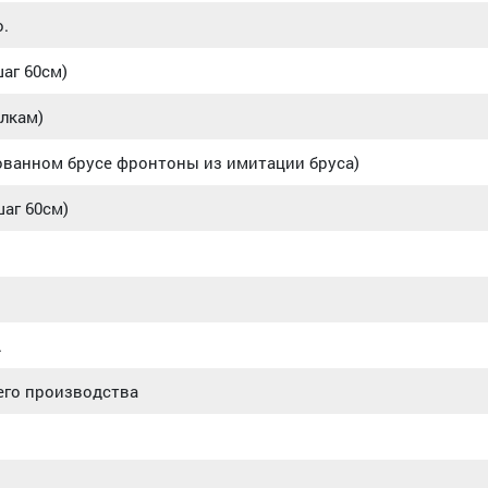
.
аг 60см)
алкам)
ованном брусе фронтоны из имитации бруса)
шаг 60см)
.
его производства