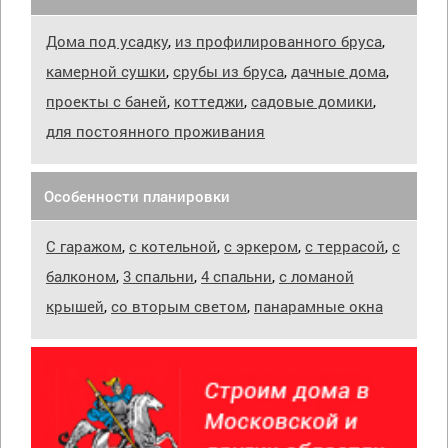
Дома под усадку
,
из профилированного бруса
,
камерной сушки
,
срубы из бруса
,
дачные дома
,
проекты с баней
,
коттеджи
,
садовые домики
,
для постоянного проживания
Особенности планировки
С гаражом
,
с котельной
,
с эркером
,
с террасой
,
с
балконом
,
3 спальни
,
4 спальни
,
с ломаной
крышей
,
со вторым светом
,
панарамные окна