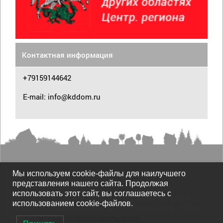
Контактная информация
+79159144642
E-mail: info@kddom.ru
Мы используем cookie-файлы для наилучшего
представления нашего сайта. Продолжая
использовать этот сайт, вы соглашаетесь с
2011—2025 © СК "Костромские деревянные дома".
использованием cookie-файлов.
Строим в Москве, Московской области, ЦФО и ПФО
РФ.
Политика конфиденциальности
.