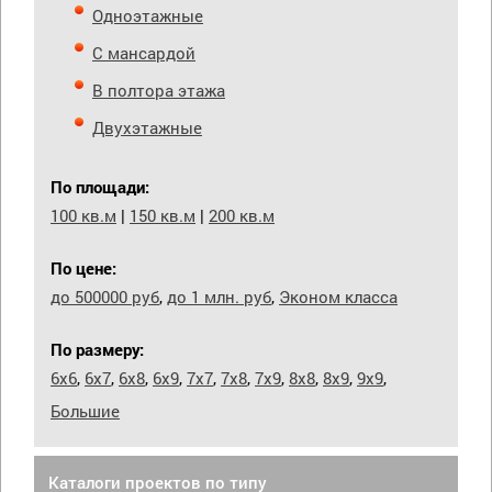
Одноэтажные
С мансардой
В полтора этажа
Двухэтажные
По площади:
100 кв.м
|
150 кв.м
|
200 кв.м
По цене:
до 500000 руб
,
до 1 млн. руб
,
Эконом класса
По размеру:
6х6
,
6х7
,
6х8
,
6х9
,
7х7
,
7х8
,
7х9
,
8х8
,
8х9
,
9х9
,
Большие
Каталоги проектов по типу