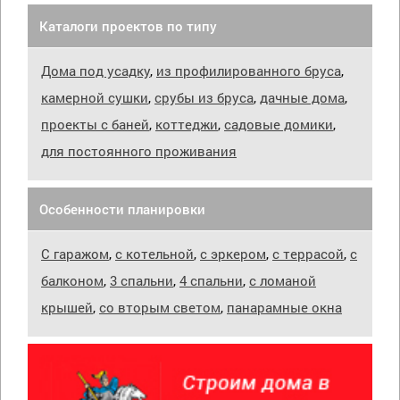
Каталоги проектов по типу
Дома под усадку
,
из профилированного бруса
,
камерной сушки
,
срубы из бруса
,
дачные дома
,
проекты с баней
,
коттеджи
,
садовые домики
,
для постоянного проживания
Особенности планировки
С гаражом
,
с котельной
,
с эркером
,
с террасой
,
с
балконом
,
3 спальни
,
4 спальни
,
с ломаной
крышей
,
со вторым светом
,
панарамные окна