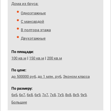
Дома из бруса:
Одноэтажные
С мансардой
В полтора этажа
Двухэтажные
По площади:
100 кв.м
|
150 кв.м
|
200 кв.м
По цене:
до 500000 руб
,
до 1 млн. руб
,
Эконом класса
По размеру:
6х6
,
6х7
,
6х8
,
6х9
,
7х7
,
7х8
,
7х9
,
8х8
,
8х9
,
9х9
,
Большие