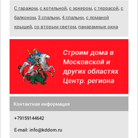
С гаражом
,
с котельной
,
с эркером
,
с террасой
,
с
балконом
,
3 спальни
,
4 спальни
,
с ломаной
крышей
,
со вторым светом
,
панарамные окна
Контактная информация
+79159144642
E-mail: info@kddom.ru