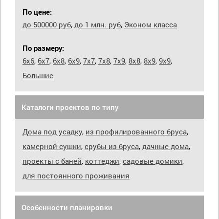
По цене:
до 500000 руб
,
до 1 млн. руб
,
Эконом класса
По размеру:
6х6
,
6х7
,
6х8
,
6х9
,
7х7
,
7х8
,
7х9
,
8х8
,
8х9
,
9х9
,
Большие
Каталоги проектов по типу
Дома под усадку
,
из профилированного бруса
,
камерной сушки
,
срубы из бруса
,
дачные дома
,
проекты с баней
,
коттеджи
,
садовые домики
,
для постоянного проживания
Особенности планировки