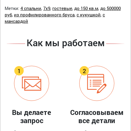
Метки:
4 спальни
,
7х9
,
гостевые
,
до 150 кв.м
,
до 500000
руб
,
из профилированного бруса
,
с кукушкой
,
с
мансардой
Как мы работаем
Вы делаете
Согласовываем
запрос
все детали