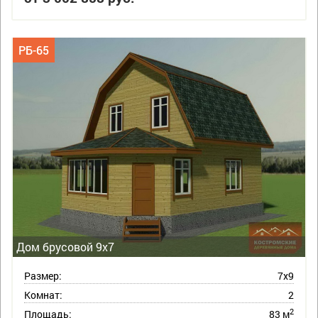
РБ-65
Дом брусовой 9х7
Размер:
7х9
Комнат:
2
2
Площадь:
83 м