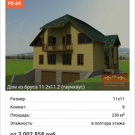
РБ-64
Дом из бруса 11.2х11.2 (таунхаус)
Размер:
11х11
Комнат:
6
2
Площадь:
236 м
Этажность:
в полтора этажа
от 3 002 858 руб.