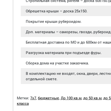
Стропильная система, ригеля – доска 50х150.(
Обрешетка крыши – доска 25х150.
Покрытие крыши рубероидом.
Доп. материалы – саморезы, гвозди, рубероид
Бесплатная доставка по МО и до 600км от наш
Разгрузка материала при подъезде фуры.
Сборка дома на участке заказчика.
В комплектацию не входят, окна, двери, лестн
отдельной смете.
Метки:
7х7
,
бюджетные
,
До 100 кв.м
,
до 50 кв.м
,
до 5
класса