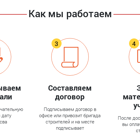
Как мы работаем
ываем
Составляем
тали
договор
мате
у
нчательную
Подписываем договор в
 дату
офисе или привозит бригада
После дос
сва
строителей и на месте
вы опла
подписывает
с