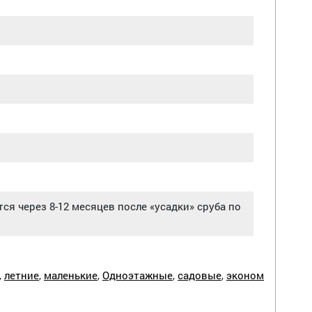
ся через 8-12 месяцев после «усадки» сруба по
,
летние
,
маленькие
,
Одноэтажные
,
садовые
,
эконом