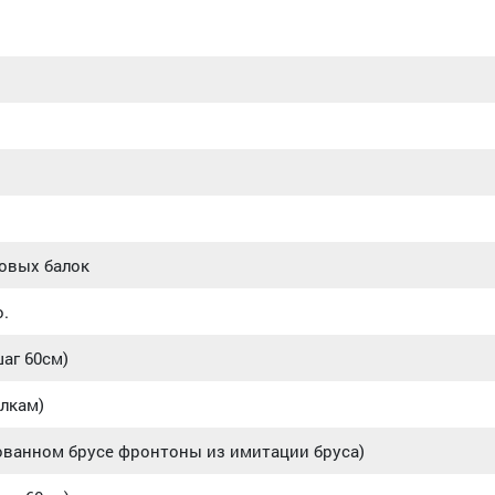
ловых балок
.
аг 60см)
алкам)
ованном брусе фронтоны из имитации бруса)