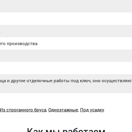
.
его производства
ица и другие отделочные работы под ключ, они осуществляют
Из строганного бруса
,
Одноэтажные
,
Под усадку
Как мы работаем