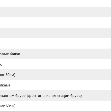
ловых балок
.
аг 60см)
алкам)
ованном брусе фронтоны из имитации бруса)
шаг 60см)