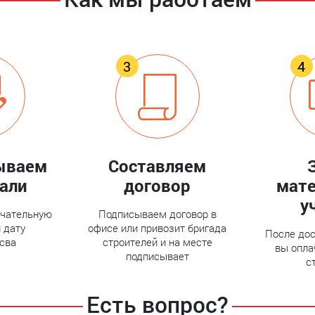
ываем
Составляем
тали
договор
мате
у
нчательную
Подписываем договор в
 дату
офисе или привозит бригада
После дос
сва
строителей и на месте
вы опла
подписывает
с
Есть вопрос?