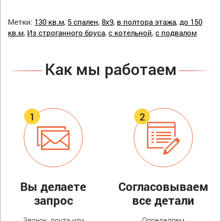
Метки:
130 кв.м
,
5 спален
,
8х9
,
в полтора этажа
,
до 150
кв.м
,
Из строганного бруса
,
с котельной
,
с подвалом
Как мы работаем
Вы делаете
Согласовываем
запрос
все детали
Звонок, почта или
Определяем