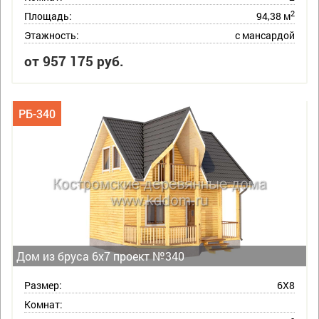
2
Площадь:
94,38 м
Этажность:
с мансардой
от 957 175 руб.
РБ-340
Дом из бруса 6х7 проект №340
Размер:
6Х8
Комнат: