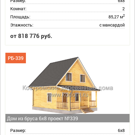
Размер:
6х8
Комнат:
2
2
Площадь:
85,27 м
Этажность:
с мансардой
от 818 776 руб.
РБ-339
Дом из бруса 6х8 проект №339
Размер:
6х8