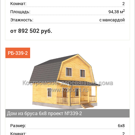
Комнат:
2
2
Площадь:
94,38 м
Этажность:
с мансардой
от 892 502 руб.
РБ-339-2
Дом из бруса 6х8 проект №339-2
Размер:
6х8
Комнат:
2