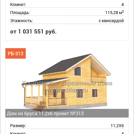
Комнат:
4
2
Площадь:
115,28 м
Этажность:
с мансардой
от 1 031 551 руб.
РБ-313
Дом из бруса 11,2х6 проект №313
Размер:
11,2Х6
Комнат:
4