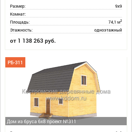
Размер:
9х9
Комнат:
2
Площадь:
74,1 м
Этажность:
одноэтажный
от 1 138 263 руб.
РБ-311
Дом из бруса 6х8 проект №311