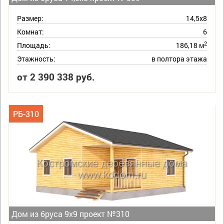
Размер:
14,5х8
Комнат:
6
2
Площадь:
186,18 м
Этажность:
в полтора этажа
от 2 390 338 руб.
РБ-310
Дом из бруса 9х9 проект №310