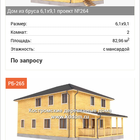
Дом из бруса 6,1х9,1 проект №264
Размер:
6,1х9,1
Комнат:
2
2
Площадь:
82,96 м
Этажность:
с мансардой
По запросу
РБ-265