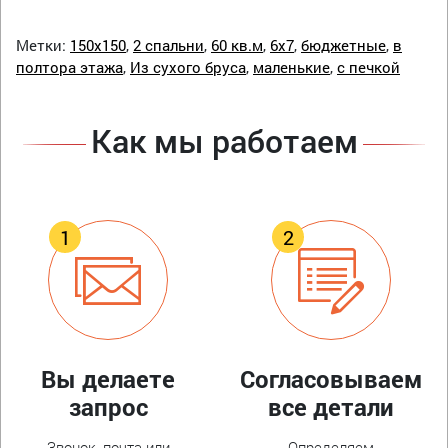
Метки:
150х150
,
2 спальни
,
60 кв.м
,
6х7
,
бюджетные
,
в
полтора этажа
,
Из сухого бруса
,
маленькие
,
с печкой
Как мы работаем
Вы делаете
Согласовываем
запрос
все детали
Звонок, почта или
Определяем