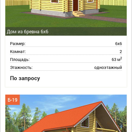
Дом из бревна 6х6
Размер:
6х6
Комнат:
2
2
Площадь:
63 м
Этажность:
одноэтажный
По запросу
Б-19