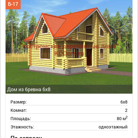
Б-17
Дом из бревна 6х8
Размер:
6х8
Комнат:
2
2
Площадь:
80 м
Этажность:
одноэтажный
По запросу