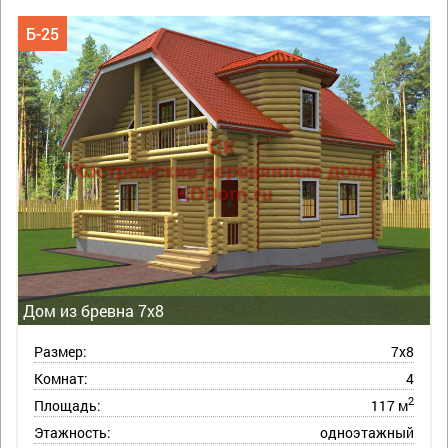
Б-25
Дом из бревна 7х8
Размер:
7х8
Комнат:
4
2
Площадь:
117 м
Этажность:
одноэтажный