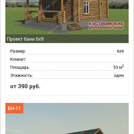
Проект бани 6х9
Размер:
6х9
Комнат:
2
Площадь:
53 м
Этажность:
один
от 390 руб.
БН-11